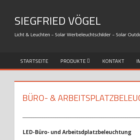
Zum
Inhalt
SIEGFRIED VÖGEL
springen
Licht & Leuchten – Solar Werbeleuchtschilder – Solar Out
STARTSEITE
PRODUKTE
KONTAKT
I
BÜRO- & ARBEITSPLATZBELE
_____________________________________________________
LED-Büro- und Arbeitsdplatzbeleuchtung